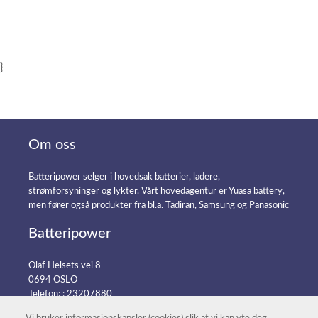
}
Om oss
Batteripower selger i hovedsak batterier, ladere,
strømforsyninger og lykter. Vårt hovedagentur er Yuasa battery,
men fører også produkter fra bl.a. Tadiran, Samsung og Panasonic
Batteripower
Olaf Helsets vei 8
0694 OSLO
Telefon: :
23207880
E-post:
post@batteripower.no