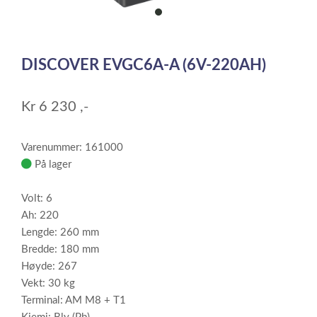
item
0
Item
1
DISCOVER EVGC6A-A (6V-220AH)
of
1
Kr
6 230
,-
Varenummer: 161000
På lager
Volt: 6
Ah: 220
Lengde: 260 mm
Bredde: 180 mm
Høyde: 267
Vekt: 30 kg
Terminal: AM M8 + T1