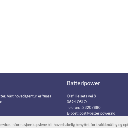
Batteripower
kter. Vårt hovedagentur er Yuasa
Olaf Helsets vei 8
ic
0694 OSLO
Telefon: :
23207880
E-post:
post@batteripower.no
 service. Informasjonskapslene blir hovedsakelig benyttet for trafikkmåling og o