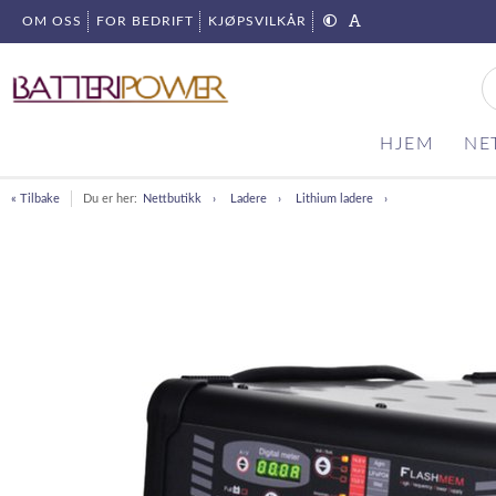
OM OSS
FOR BEDRIFT
KJØPSVILKÅR
HJEM
NE
« Tilbake
Du er her:
Nettbutikk
Ladere
Lithium ladere