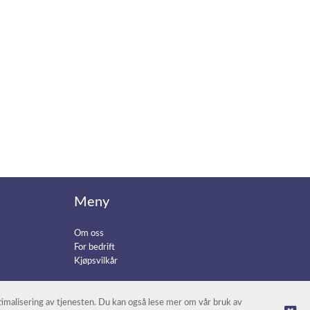
Meny
Om oss
For bedrift
Kjøpsvilkår
ptimalisering av tjenesten. Du kan også lese mer om vår bruk av