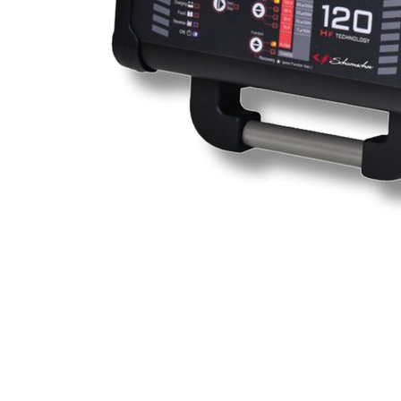
Item
1
of
1