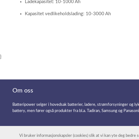
Ladekapasitet: 10-1000 Ah
Kapasitet vedlikeholdslading: 10-3000 Ah
}
Om oss
Batteripower selger i hovedsak batterier, ladere, strømforsyninger og ly
battery, men fører også produkter fra bl.a. Tadiran, Samsung og Panason
Vi bruker informasjonskapsler (cookies) slik at vi kan yte deg bedre