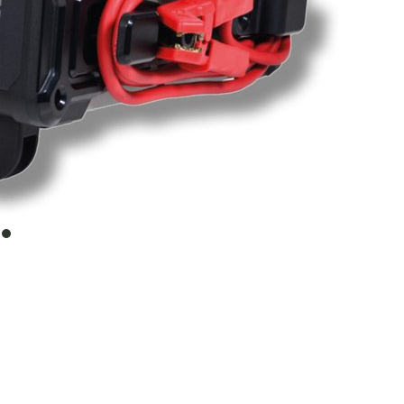
item
0