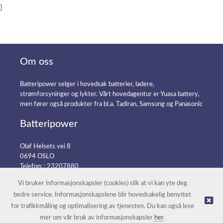
}
Om oss
Batteripower selger i hovedsak batterier, ladere,
strømforsyninger og lykter. Vårt hovedagentur er Yuasa battery,
men fører også produkter fra bl.a. Tadiran, Samsung og Panasonic
Batteripower
Olaf Helsets vei 8
0694 OSLO
Telefon: :
23207880
E-post:
post@batteripower.no
Vi bruker informasjonskapsler (cookies) slik at vi kan yte deg
bedre service. Informasjonskapslene blir hovedsakelig benyttet
for trafikkmåling og optimalisering av tjenesten. Du kan også lese
© Batteripower |
Nettbutikk levert av Kréatif
mer om vår bruk av informasjonskapsler
her
.