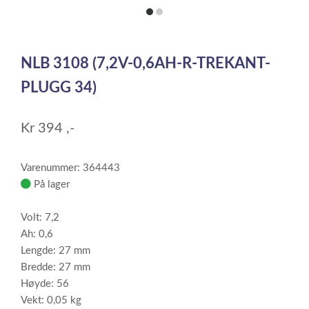
item
item
0
1
Item
1
NLB 3108 (7,2V-0,6AH-R-TREKANT-
of
2
PLUGG 34)
Kr
394
,-
Varenummer: 364443
På lager
Volt: 7,2
Ah: 0,6
Lengde: 27 mm
Bredde: 27 mm
Høyde: 56
Vekt: 0,05 kg