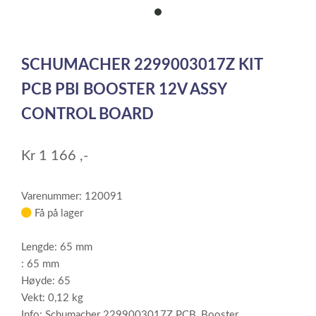
item
0
Item
1
SCHUMACHER 2299003017Z KIT
of
1
PCB PBI BOOSTER 12V ASSY
CONTROL BOARD
Kr
1 166
,-
Varenummer: 120091
Få på lager
Lengde: 65 mm
: 65 mm
Høyde: 65
Vekt: 0,12 kg
Info: Schumacher 2299003017Z PCB, Booster