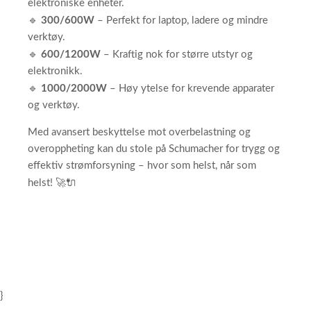
elektroniske enheter.
🔹
300/600W
– Perfekt for laptop, ladere og mindre
verktøy.
🔹
600/1200W
– Kraftig nok for større utstyr og
elektronikk.
🔹
1000/2000W
– Høy ytelse for krevende apparater
og verktøy.
Med avansert beskyttelse mot overbelastning og
overoppheting kan du stole på Schumacher for trygg og
effektiv strømforsyning – hvor som helst, når som
🚀🔌
helst!
}