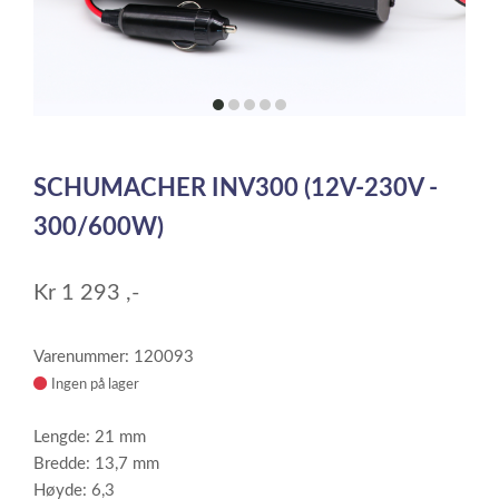
item
item
item
item
item
0
1
2
3
4
Item
1
SCHUMACHER INV300 (12V-230V -
of
5
300/600W)
Kr
1 293
,-
Varenummer: 120093
Ingen på lager
Lengde: 21 mm
Bredde: 13,7 mm
Høyde: 6,3