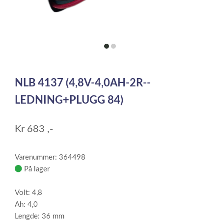
item
item
0
1
Item
1
NLB 4137 (4,8V-4,0AH-2R--
of
2
LEDNING+PLUGG 84)
Kr
683
,-
Varenummer: 364498
På lager
Volt: 4,8
Ah: 4,0
Lengde: 36 mm