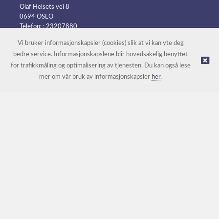
Olaf Helsets vei 8
0694 OSLO
Telefon: :
23207880
E-post:
post@batteripower.no
Vi bruker informasjonskapsler (cookies) slik at vi kan yte deg
bedre service. Informasjonskapslene blir hovedsakelig benyttet
for trafikkmåling og optimalisering av tjenesten. Du kan også lese
© Batteripower |
Nettbutikk levert av Kréatif
mer om vår bruk av informasjonskapsler
her
.