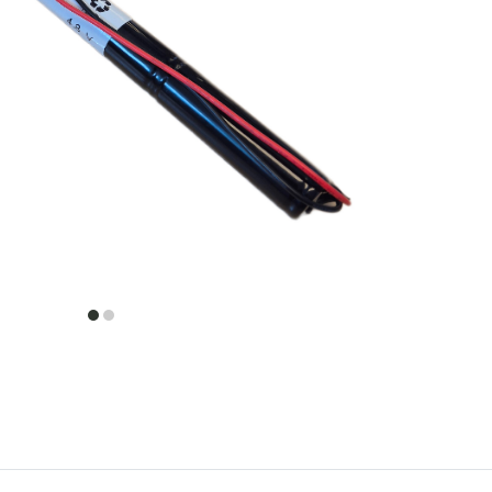
item
item
0
1