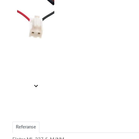
Item
Item
1
1
of
of
2
2
Referanse