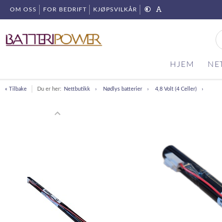
OM OSS
FOR BEDRIFT
KJØPSVILKÅR
HJEM
NE
« Tilbake
Du er her:
Nettbutikk
Nødlys batterier
4,8 Volt (4 Celler)