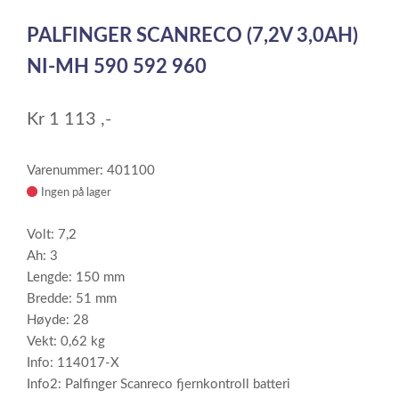
1
PALFINGER SCANRECO (7,2V 3,0AH)
of
1
NI-MH 590 592 960
Kr
1 113
,-
Varenummer: 401100
Ingen på lager
Volt: 7,2
Ah: 3
Lengde: 150 mm
Bredde: 51 mm
Høyde: 28
Vekt: 0,62 kg
Info: 114017-X
Info2: Palfinger Scanreco fjernkontroll batteri