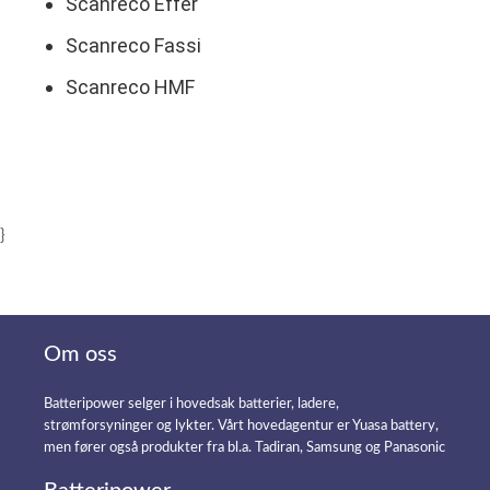
Scanreco Effer
Scanreco Fassi
Scanreco HMF
}
Om oss
Batteripower selger i hovedsak batterier, ladere,
strømforsyninger og lykter. Vårt hovedagentur er Yuasa battery,
men fører også produkter fra bl.a. Tadiran, Samsung og Panasonic