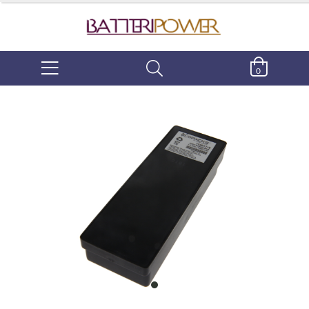
0
item
0
Item