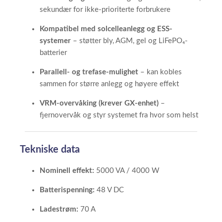
sekundær for ikke-prioriterte forbrukere
Kompatibel med solcelleanlegg og ESS-
systemer
– støtter bly, AGM, gel og LiFePO₄-
batterier
Parallell- og trefase-mulighet
– kan kobles
sammen for større anlegg og høyere effekt
VRM-overvåking (krever GX-enhet)
–
fjernovervåk og styr systemet fra hvor som helst
Tekniske data
Nominell effekt:
5000 VA / 4000 W
Batterispenning:
48 V DC
Ladestrøm:
70 A