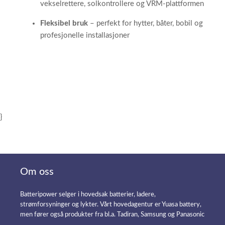
vekselrettere, solkontrollere og VRM-plattformen
Fleksibel bruk
– perfekt for hytter, båter, bobil og
profesjonelle installasjoner
}
Om oss
Batteripower selger i hovedsak batterier, ladere,
strømforsyninger og lykter. Vårt hovedagentur er Yuasa battery,
men fører også produkter fra bl.a. Tadiran, Samsung og Panasonic