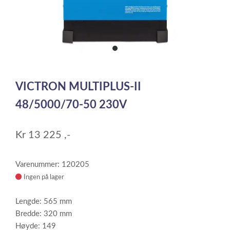
item
0
Item
1
VICTRON MULTIPLUS-II
of
1
48/5000/70-50 230V
Kr
13 225
,-
Varenummer: 120205
Ingen på lager
Lengde: 565 mm
Bredde: 320 mm
Høyde: 149