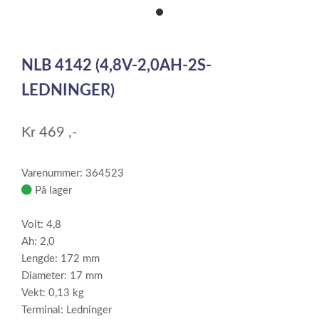
item
0
Item
1
NLB 4142 (4,8V-2,0AH-2S-
of
1
LEDNINGER)
Kr
469
,-
Varenummer: 364523
På lager
Volt: 4,8
Ah: 2,0
Lengde: 172 mm
Diameter: 17 mm
Vekt: 0,13 kg
Terminal: Ledninger