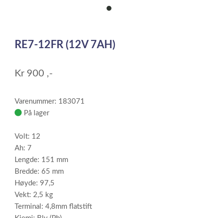
item
0
Item
1
RE7-12FR (12V 7AH)
of
1
Kr
900
,-
Varenummer: 183071
På lager
Volt: 12
Ah: 7
Lengde: 151 mm
Bredde: 65 mm
Høyde: 97,5
Vekt: 2,5 kg
Terminal: 4,8mm flatstift