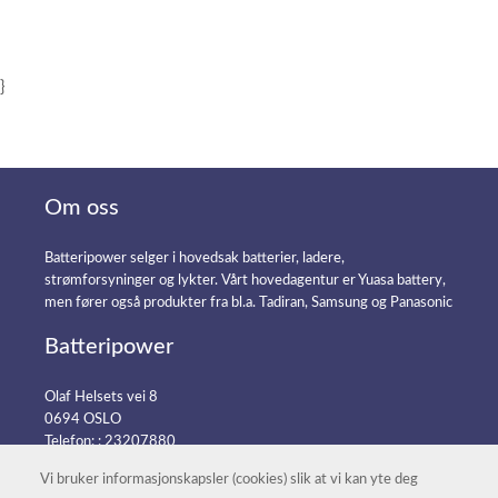
}
Om oss
Batteripower selger i hovedsak batterier, ladere,
strømforsyninger og lykter. Vårt hovedagentur er Yuasa battery,
men fører også produkter fra bl.a. Tadiran, Samsung og Panasonic
Batteripower
Olaf Helsets vei 8
0694 OSLO
Telefon: :
23207880
E-post:
post@batteripower.no
Vi bruker informasjonskapsler (cookies) slik at vi kan yte deg