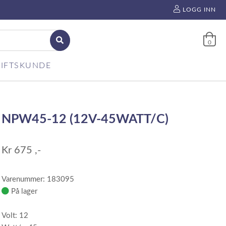
LOGG INN
0
IFTSKUNDE
NPW45-12 (12V-45WATT/C)
Kr
675
,-
Varenummer: 183095
På lager
Volt: 12