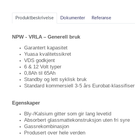
1
of
Produktbeskrivelse
Dokumenter
Referanse
1
NPW - VRLA – Generell bruk
Garantert kapasitet
Yuasa kvalitetssikret
VDS godkjent
6 & 12 Volt typer
0,8Ah til 65Ah
Standby og lett syklisk bruk
Standard kommersiell 3-5 års Eurobat-klassifiser
Egenskaper
Bly-/Kalsium gitter som gir lang levetid
Absorbert glassmattekonstruksjon uten fri syre
Gassrekombinasjon
Produsert over hele verden