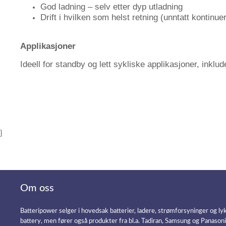
God ladning – selv etter dyp utladning
Drift i hvilken som helst retning (unntatt kontinuer
Applikasjoner
Ideell for standby og lett sykliske applikasjoner, ink
}
Om oss
Batteripower selger i hovedsak batterier, ladere, strømforsyninger og ly
battery, men fører også produkter fra bl.a. Tadiran, Samsung og Panason