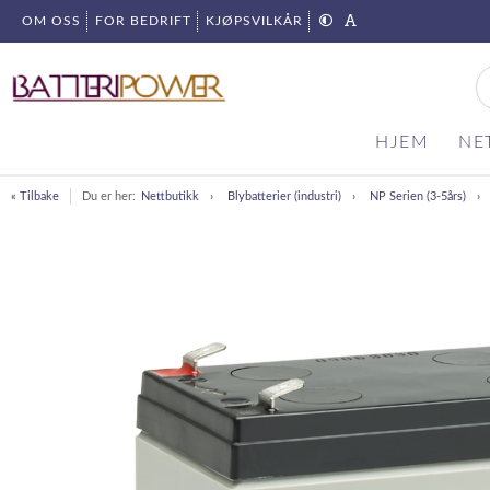
OM OSS
FOR BEDRIFT
KJØPSVILKÅR
HJEM
NE
« Tilbake
Du er her:
Nettbutikk
Blybatterier (industri)
NP Serien (3-5års)