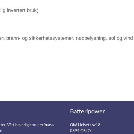
lig invertert bruk)
ludert brann- og sikkerhetssystemer, nødbelysning, sol og vin
Batteripower
kter. Vårt hovedagentur er Yuasa
Olaf Helsets vei 8
ic
0694 OSLO