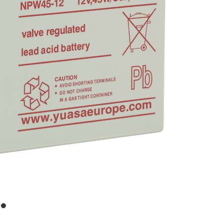
item
0