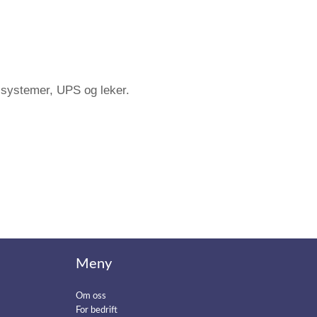
d systemer, UPS og leker.
Meny
Om oss
For bedrift