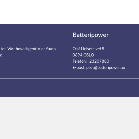
Batteripower
kter. Vårt hovedagentur er Yuasa
Olaf Helsets vei 8
ic
0694 OSLO
Telefon: :
23207880
E-post:
post@batteripower.no