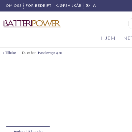
OM OSS
FOR BEDRIFT
KJØPSVILKÅR
HJEM
NE
« Tilbake
Du er her:
Handlevogn-ajax